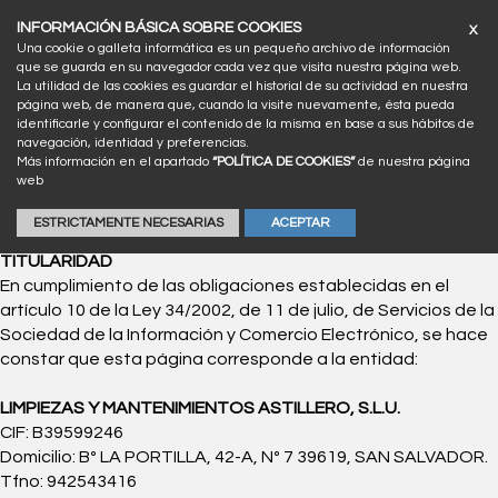
INFORMACIÓN BÁSICA SOBRE COOKIES
X
Tel.
942 543 416
Una cookie o galleta informática es un pequeño archivo de información
que se guarda en su navegador cada vez que visita nuestra página web.
La utilidad de las cookies es guardar el historial de su actividad en nuestra
Tog
página web, de manera que, cuando la visite nuevamente, ésta pueda
navi
identificarle y configurar el contenido de la misma en base a sus hábitos de
navegación, identidad y preferencias.
Más información en el apartado
“POLÍTICA DE COOKIES”
de nuestra página
web
Aviso Legal
ESTRICTAMENTE NECESARIAS
ACEPTAR
TITULARIDAD
En cumplimiento de las obligaciones establecidas en el
artículo 10 de la Ley 34/2002, de 11 de julio, de Servicios de la
Sociedad de la Información y Comercio Electrónico, se hace
constar que esta página corresponde a la entidad:
LIMPIEZAS Y MANTENIMIENTOS ASTILLERO, S.L.U.
CIF: B39599246
Domicilio: Bº LA PORTILLA, 42-A, Nº 7 39619, SAN SALVADOR.
Tfno: 942543416