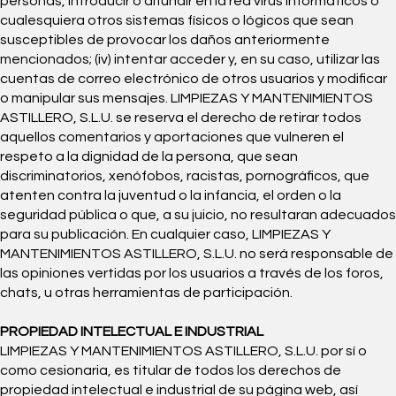
personas, introducir o difundir en la red virus informáticos o
cualesquiera otros sistemas físicos o lógicos que sean
susceptibles de provocar los daños anteriormente
mencionados; (iv) intentar acceder y, en su caso, utilizar las
cuentas de correo electrónico de otros usuarios y modificar
o manipular sus mensajes. LIMPIEZAS Y MANTENIMIENTOS
ASTILLERO, S.L.U. se reserva el derecho de retirar todos
aquellos comentarios y aportaciones que vulneren el
respeto a la dignidad de la persona, que sean
discriminatorios, xenófobos, racistas, pornográficos, que
atenten contra la juventud o la infancia, el orden o la
seguridad pública o que, a su juicio, no resultaran adecuados
para su publicación. En cualquier caso, LIMPIEZAS Y
MANTENIMIENTOS ASTILLERO, S.L.U. no será responsable de
las opiniones vertidas por los usuarios a través de los foros,
chats, u otras herramientas de participación.
PROPIEDAD INTELECTUAL E INDUSTRIAL
LIMPIEZAS Y MANTENIMIENTOS ASTILLERO, S.L.U. por sí o
como cesionaria, es titular de todos los derechos de
propiedad intelectual e industrial de su página web, así