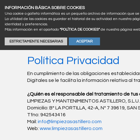
INFORMACIÓN BÁSICA SOBRE COOKIES
Una cookie o galleta informática es un pequeño archivo de información que s
La utilidad de las cookies es guardar el historial de su actividad en nuestra 
identidad y preferencias.
Más información en el apartado
“POLÍTICA DE COOKIES”
de nuestra página we
ESTRICTAMENTE NECESARIAS
ACEPTAR
Política Privacidad
En cumplimiento de las obligaciones establecida
Digitales se le facilita la información relativa al
¿Quién es el responsable del tratamiento de tus
LIMPIEZAS Y MANTENIMIENTOS ASTILLERO, S.L.U..
Domicilio: Bº LA PORTILLA, 42-A, Nº 7 39619, SA
Tfno: 942543416
Mail:
info@limpiezasastillero.com
Web:
www.limpiezasastillero.com