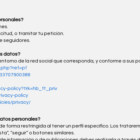
ersonales?
nes.
icitud, o tramitar tu petición.
e seguidores.
us datos?
ntorno de la red social que corresponda, y conforme a sus po
.php?ref=pf
833707900388
acy-policy?trk=hb_ft_priv
ivacy-policy
icies/privacy/
datos personales?
e forma restringida al tener un perfil específico. Los tratar
a”, “seguir” o botones similares.
 de información o de publicaciones debes realizarla a través de