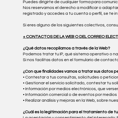
Puedes dirigirte de cualquier forma para comunic
Nos reservamos el derecho a modificar o adaptar 
registrado y accedes a tu cuenta o perfil, se te i
Si eres alguno de los siguientes colectivos, cons
+ CONTACTOS DE LA WEB O DEL CORREO ELEC
¿Qué datos recopilamos a través de la Web?
Podemos tratar tu IP, qué sistema operativo o nav
Si nos facilitas datos en el formulario de contac
¿Con que finalidades vamos a tratar sus datos p
• Contestar a tus consultas, solicitudes o peticio
• Gestionar el servicio solicitado, contestar tu sol
• Información por medios electrónicos, que versen
• Información comercial o de eventos por medios 
• Realizar análisis y mejoras en la Web, sobre nue
¿Cuál es la legitimación para el tratamiento de t
La aceptación y consentimiento del interesado: En