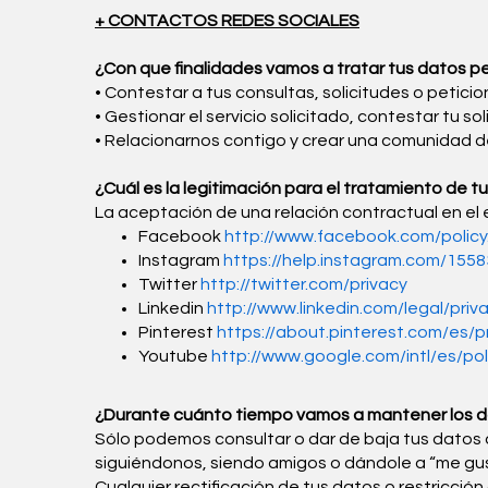
+ CONTACTOS REDES SOCIALES
¿Con que finalidades vamos a tratar tus datos p
• Contestar a tus consultas, solicitudes o peticio
• Gestionar el servicio solicitado, contestar tu sol
• Relacionarnos contigo y crear una comunidad d
¿Cuál es la legitimación para el tratamiento de t
La aceptación de una relación contractual en el e
Facebook
http://www.facebook.com/policy
Instagram
https://help.instagram.com/155
Twitter
http://twitter.com/privacy
Linkedin
http://www.linkedin.com/legal/priv
Pinterest
https://about.pinterest.com/es/pr
Youtube
http://www.google.com/intl/es/pol
¿Durante cuánto tiempo vamos a mantener los 
Sólo podemos consultar o dar de baja tus datos d
siguiéndonos, siendo amigos o dándole a “me gust
Cualquier rectificación de tus datos o restricción