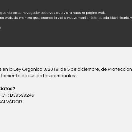
e guarda en su navegador cada vez que visita nuestra página web.
página web, de manera que, cuando la visite nuevamente, ésta pueda identificarle 
b
Inicio
Nuestros Servicios
Quiénes somos
s en la Ley Orgánica 3/2018, de 5 de diciembre, de Protecció
 tratamiento de sus datos personales:
 datos?
 CIF: B39599246
N SALVADOR.