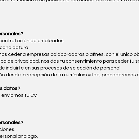
ersonales?
a contratación de empleados.
u candidatura.
emos ceder a empresas colaboradoras o afines, con el único o
tica de privacidad, nos das tu consentimiento para ceder tu s
e incluirte en sus procesos de selección de personal
o desde la recepción de tu currículum vitae, procederemos a
us datos?
 enviarnos tu CV.
ersonales?
ciones.
personal análogo.