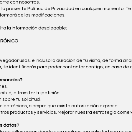
arte con nosotros.
la presente Política de Privacidad en cualquier momento. Te 
nformará de las modificaciones.
ulta la información desplegable:
TRÓNICO
egador usas, e incluso la duración de tu visita, de forma anó
to, te identificarás para poder contactar contigo, en caso de
ersonales?
nes.
icitud, o tramitar tu petición.
 sobre tu solicitud.
electrónicos, siempre que exista autorización expresa.
stros productos y servicios. Mejorar nuestra estrategia comerc
us datos?
 aquellos casos donde para realizar una solicitud sea necesa