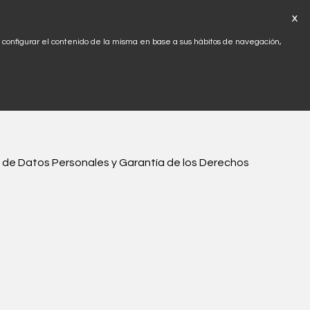
X
Tel.
942 543 416
y configurar el contenido de la misma en base a sus hábitos de navegación,
Trabajos
Contacta con nosotros
n de Datos Personales y Garantía de los Derechos