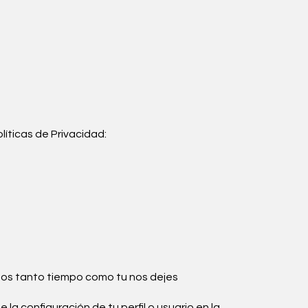
líticas de Privacidad:
emos tanto tiempo como tu nos dejes
 la configuración de tu perfil o usuario en la