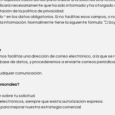
 implicará necesariamente que ha sido informado y ha otorga
ación de la política de privacidad.
o * en los datos obligatorios. Si no facilitas esos campos, o
e la información. Normalmente tiene la siguiente fórmula: “□ So
?
 nos facilitas una dirección de correo electrónico, a la que se 
ase de datos, y procederemos a enviarte correos periódicame
ualquier comunicación.
ersonales?
 sobre tu solicitud.
electrónicos, siempre que exista autorización expresa.
g, para mejorar nuestra estrategia comercial.