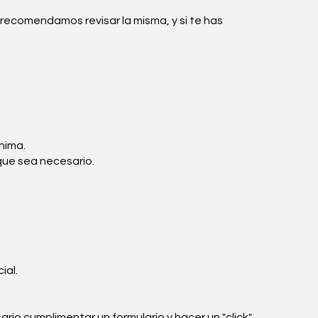
recomendamos revisar la misma, y si te has
nima.
 que sea necesario.
ial.
rio cumplimentar un formulario y hacer un "click"